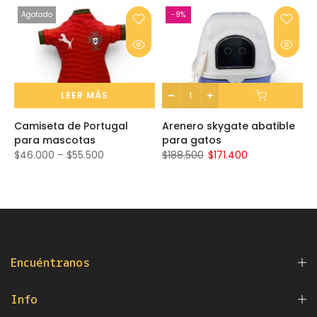
Agotado
-9%
LEER MÁS
co
Camiseta de Portugal
Arenero skygate abatible
para mascotas
para gatos
$46.000 – $55.500
$188.500
$171.400
Encuéntranos
Info