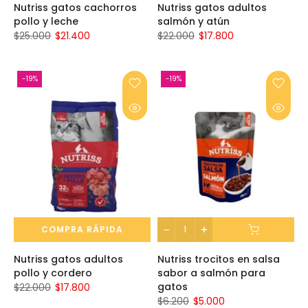
Nutriss gatos cachorros
Nutriss gatos adultos
pollo y leche
salmón y atún
$25.000
$21.400
$22.000
$17.800
-19%
-19%
COMPRA RÁPIDA
Nutriss gatos adultos
Nutriss trocitos en salsa
pollo y cordero
sabor a salmón para
gatos
$22.000
$17.800
$6.200
$5.000