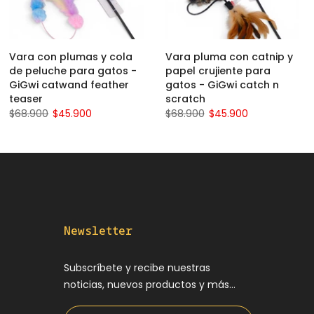
Vara con plumas y cola
Vara pluma con catnip y
de peluche para gatos -
papel crujiente para
GiGwi catwand feather
gatos - GiGwi catch n
teaser
scratch
$68.900
$45.900
$68.900
$45.900
Newsletter
Subscríbete y recibe nuestras
noticias, nuevos productos y más...