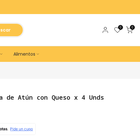
0
0
scar
Alimentos
a de Atún con Queso x 4 Unds