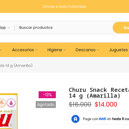
Envíos a todo Colombia
bu
Accesorios
Higiene
Descanso
Juguetes
s 14 g (Amarilla)
Churu Snack Recet
14 g (Amarilla)
-13%
$16.000
$14.000
Agotado