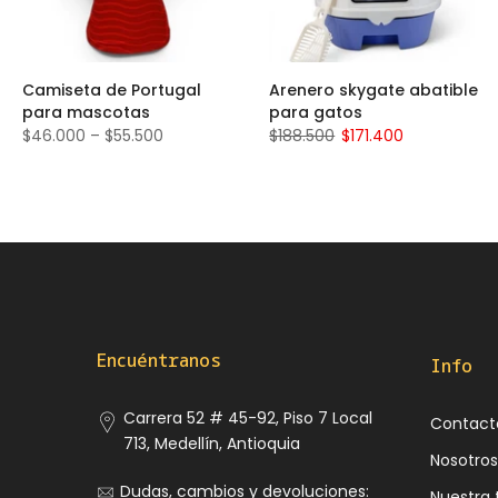
Camiseta de Portugal
Arenero skygate abatible
para mascotas
para gatos
$46.000 – $55.500
$188.500
$171.400
Encuéntranos
Info
Carrera 52 # 45-92, Piso 7 Local
Contact
713, Medellín, Antioquia
Nosotros
Dudas, cambios y devoluciones:
Nuestra 