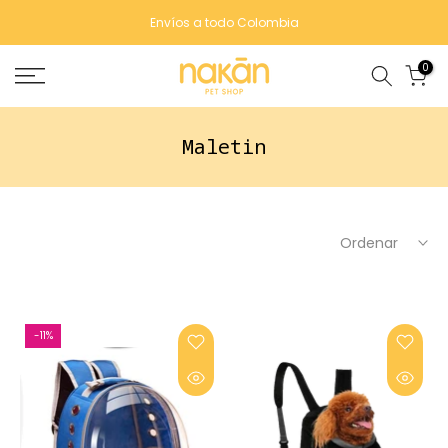
Saltar
Envíos a todo Colombia
contenido
0
Maletin
Ordenar
-11%