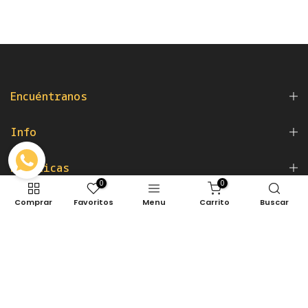
Encuéntranos
Info
Políticas
0
0
Newsletter
Comprar
Favoritos
Menu
Carrito
Buscar
Copyright © 2026
Nakan Pet Shop
. Powered by
Cinco
Creativo