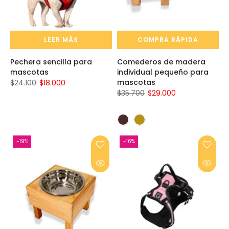
LEER MÁS
COMPRA RÁPIDA
Pechera sencilla para
Comederos de madera
mascotas
individual pequeño para
mascotas
$24.100
$18.000
$35.700
$29.000
-19%
-16%