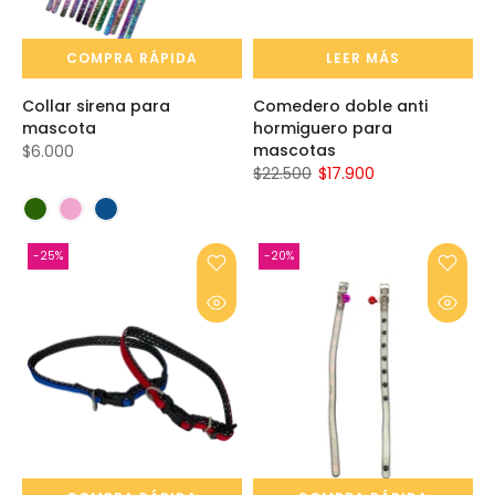
COMPRA RÁPIDA
LEER MÁS
Collar sirena para
Comedero doble anti
mascota
hormiguero para
mascotas
$6.000
$22.500
$17.900
-25%
-20%