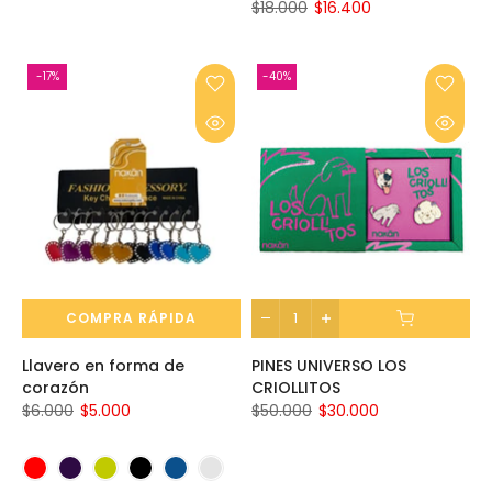
$18.000
$16.400
-17%
-40%
COMPRA RÁPIDA
Llavero en forma de
PINES UNIVERSO LOS
corazón
CRIOLLITOS
$6.000
$5.000
$50.000
$30.000