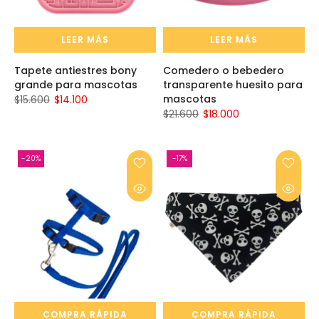
LEER MÁS
LEER MÁS
Tapete antiestres bony
Comedero o bebedero
grande para mascotas
transparente huesito para
mascotas
$15.600
$14.100
$21.600
$18.000
-20%
-17%
COMPRA RÁPIDA
COMPRA RÁPIDA