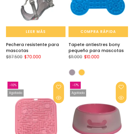
LEER MÁS
COMPRA RÁPIDA
Pechera resistente para
Tapete antiestres bony
mascotas
pequeño para mascotas
$87.500
$70.000
$11.000
$10.000
-10%
-17%
Agotado
Agotado