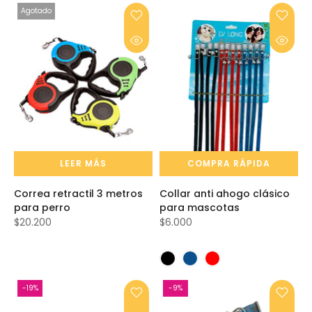
Agotado
LEER MÁS
COMPRA RÁPIDA
Correa retractil 3 metros
Collar anti ahogo clásico
para perro
para mascotas
$20.200
$6.000
-19%
-9%