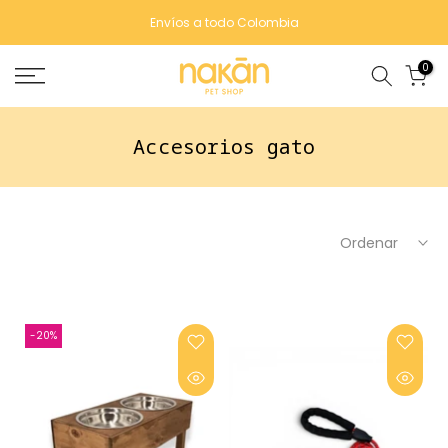
Saltar
Envíos a todo Colombia
contenido
0
Accesorios gato
Ordenar
-20%