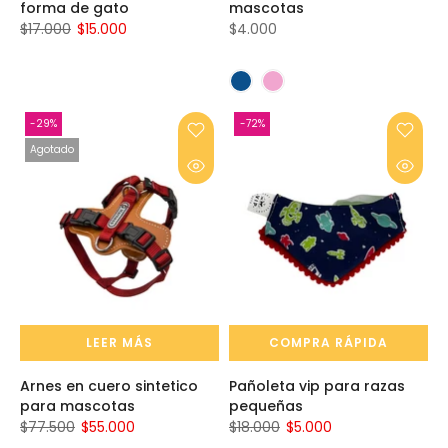
forma de gato
mascotas
$17.000
$15.000
$4.000
-29%
-72%
Agotado
LEER MÁS
COMPRA RÁPIDA
Arnes en cuero sintetico
Pañoleta vip para razas
para mascotas
pequeñas
$77.500
$55.000
$18.000
$5.000